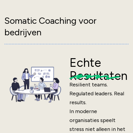
Ga
naar
de
Somatic Coaching voor
inhoud
bedrijven
Echte
Resultaten
Resilient teams.
Regulated leaders. Real
results.
In moderne
organisaties speelt
stress niet alleen in het