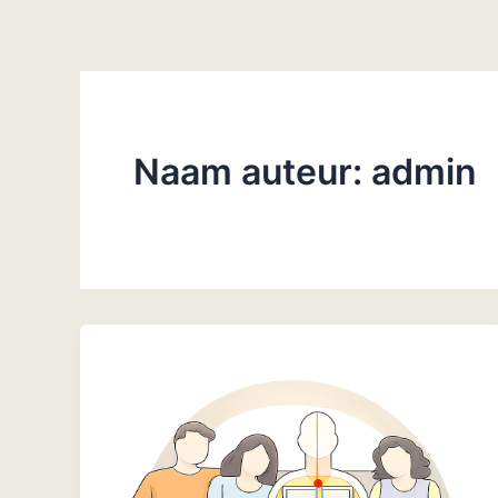
Ga
naar
de
inhoud
Naam auteur: admin