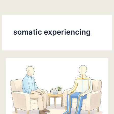
Ga
naar
de
inhoud
somatic experiencing